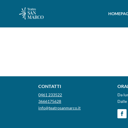
HOMEPAG
CONTATTI
ORAR
0461 233522
Da lu
3666175628
Dalle 
info@teatrosanmarco.it