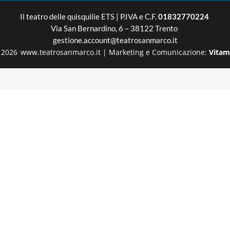
Il teatro delle quisquilie
ETS | P.IVA e C.F.
01832770224
Via San Bernardino, 6 – 38122 Trento
gestione.account@teatrosanmarco.it
2026
www.teatrosanmarco.it
|
Marketing e Comunicazione:
Vitam