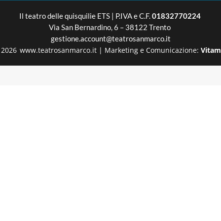
Il teatro delle quisquilie
ETS | P.IVA e C.F.
01832770224
Via San Bernardino, 6 – 38122 Trento
gestione.account@teatrosanmarco.it
2026
www.teatrosanmarco.it
|
Marketing e Comunicazione:
Vitam