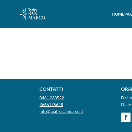
HOMEPAG
CONTATTI
ORAR
0461 233522
Da lu
3666175628
Dalle 
info@teatrosanmarco.it