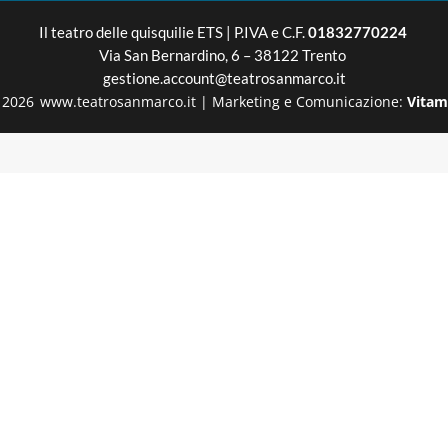
Il teatro delle quisquilie
ETS | P.IVA e C.F.
01832770224
Via San Bernardino, 6 – 38122 Trento
gestione.account@teatrosanmarco.it
2026
www.teatrosanmarco.it
|
Marketing e Comunicazione:
Vitam