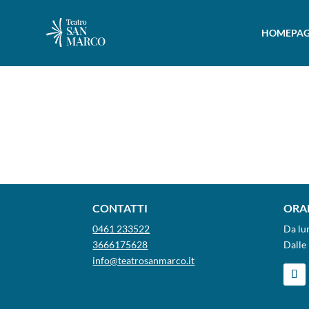
HOMEPAG
CONTATTI
ORAR
0461 233522
Da lu
3666175628
Dalle 
info@teatrosanmarco.it