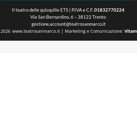
Il teatro delle quisquilie
ETS | P.IVA e C.F.
01832770224
Via San Bernardino, 6 – 38122 Trento
gestione.account@teatrosanmarco.it
2026
www.teatrosanmarco.it
|
Marketing e Comunicazione:
Vitam