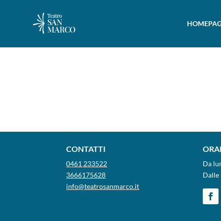
HOMEPAG
CONTATTI
ORAR
0461 233522
Da lu
3666175628
Dalle 
info@teatrosanmarco.it