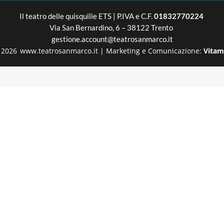
Il teatro delle quisquilie
ETS | P.IVA e C.F.
01832770224
Via San Bernardino, 6 – 38122 Trento
gestione.account@teatrosanmarco.it
2026
www.teatrosanmarco.it
|
Marketing e Comunicazione:
Vitam