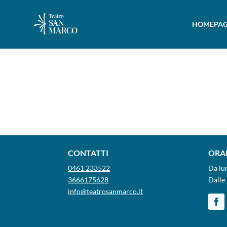
HOMEPAG
CONTATTI
ORAR
0461 233522
Da lu
3666175628
Dalle 
info@teatrosanmarco.it