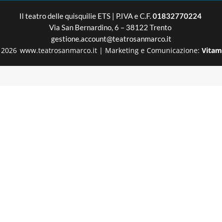
Il teatro delle quisquilie
ETS | P.IVA e C.F.
01832770224
Via San Bernardino, 6 – 38122 Trento
gestione.account@teatrosanmarco.it
2026
www.teatrosanmarco.it
|
Marketing e Comunicazione:
Vitam