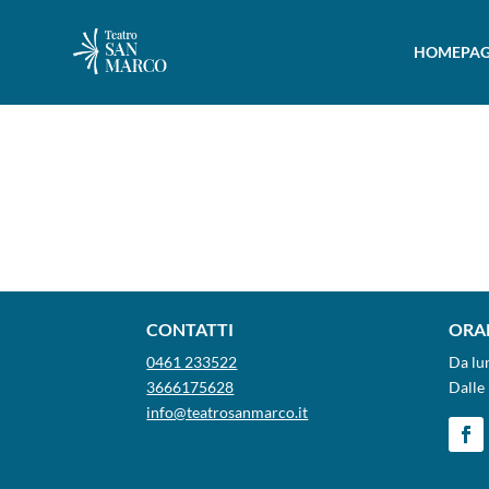
HOMEPAG
CONTATTI
ORAR
0461 233522
Da lu
3666175628
Dalle 
info@teatrosanmarco.it