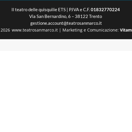
Il teatro delle quisquilie
ETS | P.IVA e C.F.
01832770224
Via San Bernardino, 6 – 38122 Trento
gestione.account@teatrosanmarco.it
2026
www.teatrosanmarco.it
|
Marketing e Comunicazione:
Vitam