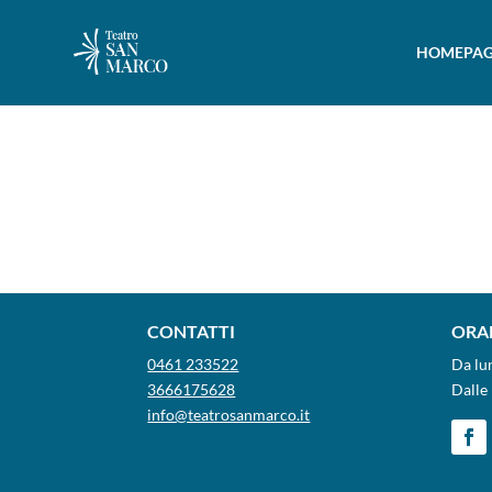
HOMEPAG
CONTATTI
ORAR
0461 233522
Da lu
3666175628
Dalle 
info@teatrosanmarco.it